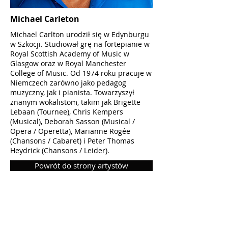
Michael Carleton
Michael Carlton urodził się w Edynburgu
w Szkocji. Studiował grę na fortepianie w
Royal Scottish Academy of Music w
Glasgow oraz w Royal Manchester
College of Music. Od 1974 roku pracuje w
Niemczech zarówno jako pedagog
muzyczny, jak i pianista. Towarzyszył
znanym wokalistom, takim jak Brigette
Lebaan (Tournee), Chris Kempers
(Musical), Deborah Sasson (Musical /
Opera / Operetta), Marianne Rogée
(Chansons / Cabaret) i Peter Thomas
Heydrick (Chansons / Leider).
Powrót do strony artystów
Düsseldorf Lyric Opera eV
Aachener Str. 97