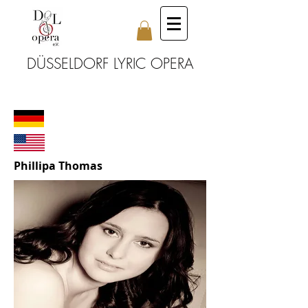
DÜSSELDORF LYRIC OPERA
Phillipa Thomas