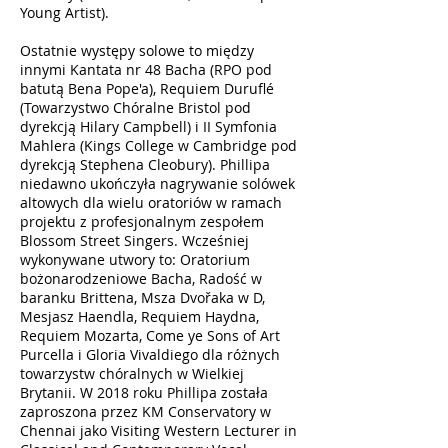
Young Artist).
Ostatnie występy solowe to między
innymi Kantata nr 48 Bacha (RPO pod
batutą Bena Pope'a), Requiem Duruflé
(Towarzystwo Chóralne Bristol pod
dyrekcją Hilary Campbell) i II Symfonia
Mahlera (Kings College w Cambridge pod
dyrekcją Stephena Cleobury). Phillipa
niedawno ukończyła nagrywanie solówek
altowych dla wielu oratoriów w ramach
projektu z profesjonalnym zespołem
Blossom Street Singers. Wcześniej
wykonywane utwory to: Oratorium
bożonarodzeniowe Bacha, Radość w
baranku Brittena, Msza Dvořaka w D,
Mesjasz Haendla, Requiem Haydna,
Requiem Mozarta, Come ye Sons of Art
Purcella i Gloria Vivaldiego dla różnych
towarzystw chóralnych w Wielkiej
Brytanii. W 2018 roku Phillipa została
zaproszona przez KM Conservatory w
Chennai jako Visiting Western Lecturer in