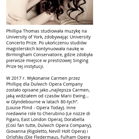
Phillipa Thomas studiowała muzykę na
University of York, zdobywając University
Concerto Prize. Po ukończeniu studiów
magisterskich kontynuowała naukę w
Birmingham Conservatoire, gdzie zdobyła
pierwsze miejsce w prestiżowej Singing
Prize tej instytucji.
W 2017 r. Wykonanie Carmen przez
Phillipę dla Dulwich Opera Company
zostało opisane jako „najlepsza Carmen,
jaką widziałem od czasów Marii Ewing…
w Glyndebourne w latach 80-tych”.
(Louise Flind - Opera Today). Inne
niedawne role to Cherubino (Le nozze di
Figaro, East London Opera), Dorabella
(Così fan tutte, Dulwich Opera Company),
Giovanna (Rigoletto, Nevill Holt Opera) i
Orlofsky (Die Fledermaus, Fulham Opera