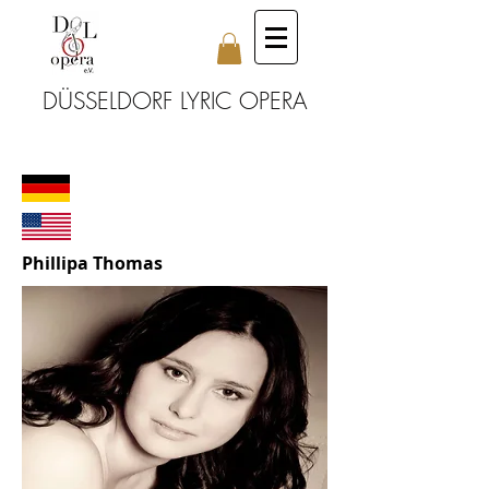
DÜSSELDORF LYRIC OPERA
Phillipa Thomas