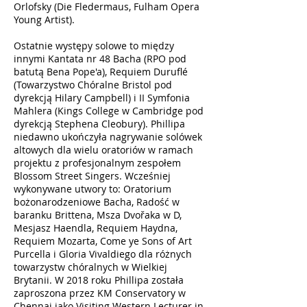
Orlofsky (Die Fledermaus, Fulham Opera
Young Artist).
Ostatnie występy solowe to między
innymi Kantata nr 48 Bacha (RPO pod
batutą Bena Pope'a), Requiem Duruflé
(Towarzystwo Chóralne Bristol pod
dyrekcją Hilary Campbell) i II Symfonia
Mahlera (Kings College w Cambridge pod
dyrekcją Stephena Cleobury). Phillipa
niedawno ukończyła nagrywanie solówek
altowych dla wielu oratoriów w ramach
projektu z profesjonalnym zespołem
Blossom Street Singers. Wcześniej
wykonywane utwory to: Oratorium
bożonarodzeniowe Bacha, Radość w
baranku Brittena, Msza Dvořaka w D,
Mesjasz Haendla, Requiem Haydna,
Requiem Mozarta, Come ye Sons of Art
Purcella i Gloria Vivaldiego dla różnych
towarzystw chóralnych w Wielkiej
Brytanii. W 2018 roku Phillipa została
zaproszona przez KM Conservatory w
Chennai jako Visiting Western Lecturer in