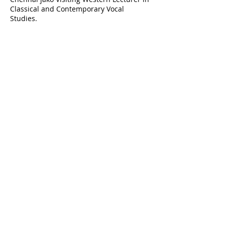
Classical and Contemporary Vocal
Studies.
Pełna witryna artysty / wykonawcy
Wróć do strony wykonawcy
Düsseldorf Lyric Opera eV
Aachener Str. 97
40223 Düsseldorf
Tel:
0152 0341 7480
info@DLOpera.com
www.DLOpera.com
Zapisz się do naszego
newslettera!
Volksbank Düsseldorf Neuss eG
IBAN: DE36
3016 0213 2301 5880
14
BIC: GENODED1DNE
Numer podatkowy: 106/5742/3294