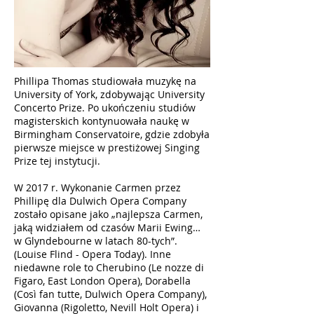
Phillipa Thomas studiowała muzykę na
University of York, zdobywając University
Concerto Prize. Po ukończeniu studiów
magisterskich kontynuowała naukę w
Birmingham Conservatoire, gdzie zdobyła
pierwsze miejsce w prestiżowej Singing
Prize tej instytucji.
W 2017 r. Wykonanie Carmen przez
Phillipę dla Dulwich Opera Company
zostało opisane jako „najlepsza Carmen,
jaką widziałem od czasów Marii Ewing…
w Glyndebourne w latach 80-tych”.
(Louise Flind - Opera Today). Inne
niedawne role to Cherubino (Le nozze di
Figaro, East London Opera), Dorabella
(Così fan tutte, Dulwich Opera Company),
Giovanna (Rigoletto, Nevill Holt Opera) i